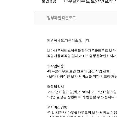
다우클라우드 보안 인프라 
보안점검
첨부파일 다운로드
안녕하세요.다우기술 입니다.
보다나은서비스제공을위한다우클라우드 보안 
작업내용과작업 일시,서비스영향을확인하셔
※작업내용
-다우클라우드 보안 인프라 점검 작업 진행
- 보다 안정적인 보안 서비스를 위한 인프라 개
※작업일시
-2022년12월20일(화)21:00시~2022년12월20일
*작업 일정은 상황에 따라 변동될 수 있습니다.
※서비스영향
-작업 시간 내 다우클라우드의 보안 서비스 이