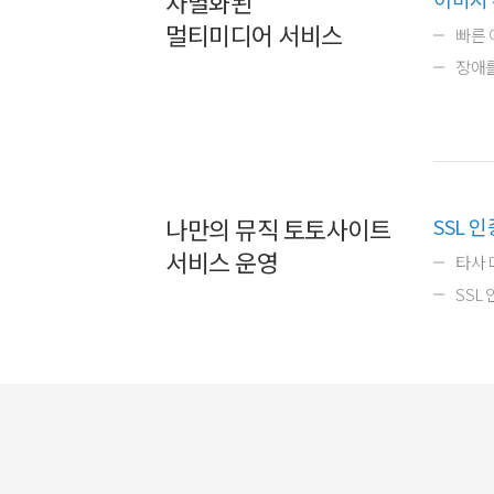
차별화된
멀티미디어 서비스
빠른 
장애를
나만의 뮤직 토토사이트
SSL 
서비스 운영
타사 
SSL