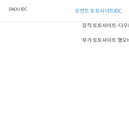
DAOU IDC
모먼트 토토사이트IDC
뮤직 토토사이트-다우I
부가 토토사이트 행오버
뮤직 토토사이트
서버 컴퓨터의 일정 공간을 임대해 주고,
해당 서버를 관리해드리는 서비스입니다.