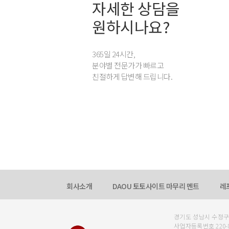
자세한 상담을
원하시나요?
365일 24시간,
분야별 전문가가 빠르고
친절하게 답변해 드립니다.
회사소개
DAOU 토토사이트 마무리 멘트
레프
경기도 성남시 수정구
사업자등록번호 220-8