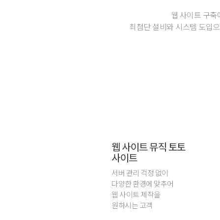
웹 사이트 구축
최첨단 설비와 시스템 도입으
웹 사이트 뮤직 토토
사이트
서버 관리 걱정 없이
다양한 환경에 맞추어
웹 사이트 제작을
원하시는 고객