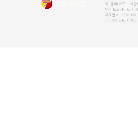
제1센터(마포) : 서울
뮤직 토토사이트 서비스 
대표번호 : 1600-6511
ⓒ 2022 토토 사이트. Al