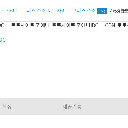
토토사이트 그리스 주소 토토사이트 그리스 주소
코로케이션-
bts 토
ENG
C
토토사이트 포에버-토토사이트 포에버IDC
CDN-토토
마포/서초(SK B) 데이터센터-토토사이트 케이 벳IDC
토토사이트 포에버-토토사이
DC
 다수의 서버로 분산시킵니다.
특징
제공기능