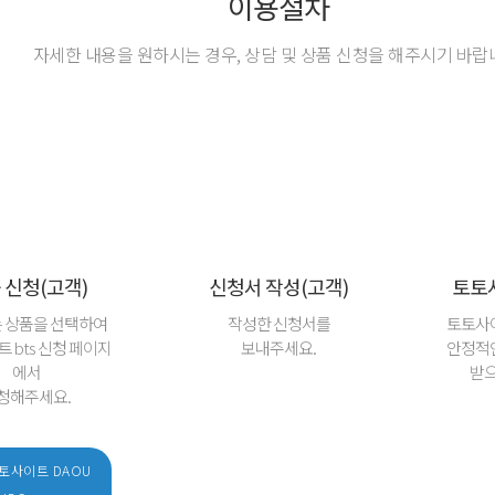
이용절차
자세한 내용을 원하시는 경우, 상담 및 상품 신청을 해주시기 바랍
 신청(고객)
신청서 작성(고객)
토토사
 상품을 선택하여
작성한 신청서를
토토사이
 bts 신청 페이지
보내주세요.
안정적인
에서
받으
청해주세요.
토토사이트 DAOU