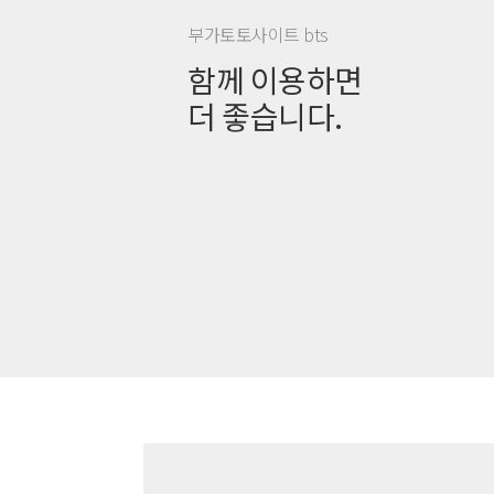
부가토토사이트 bts
함께 이용하면
더 좋습니다.