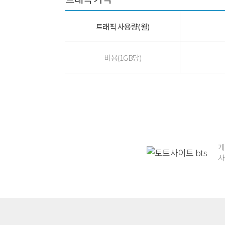
트래픽 사용량(월)
비용(1GB당)
게
사