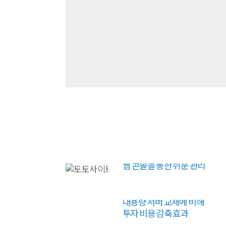
웹 콘솔을 통한 쉬운 관리
대용량 서버 교체에 비해
투자 비용 감축 효과