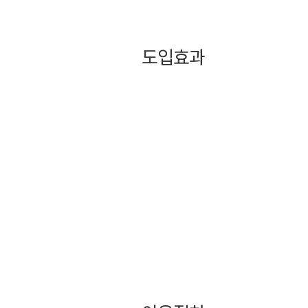
도입효과
대용량 서버 교체 대비
편리한 설정으로
비용절감 효과
부하 분산 간소화