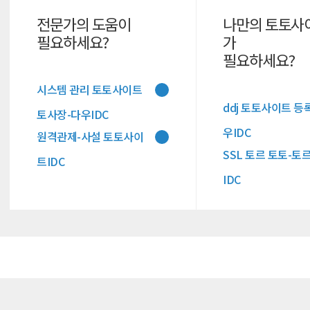
전문가의 도움이
나만의 토토사이
필요하세요?
가
필요하세요?
시스템 관리 토토사이트
ddj 토토사이트 등
토사장-다우IDC
우IDC
원격관제-사설 토토사이
SSL 토르 토토-토
트IDC
IDC