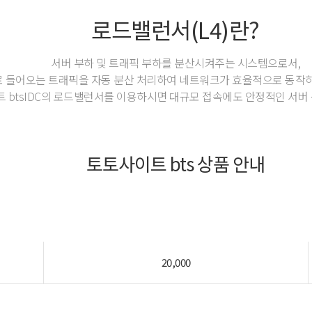
로드밸런서(L4)란?
서버 부하 및 트래픽 부하를 분산시켜주는 시스템으로서,
들어오는 트래픽을 자동 분산 처리하여 네트워크가 효율적으로 동작하도
 btsIDC의 로드밸런서를 이용하시면 대규모 접속에도 안정적인 서버
토토사이트 bts 상품 안내
월 요금(원)
20,000