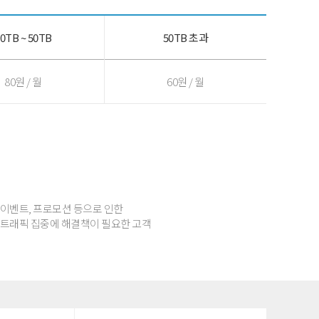
0TB ~ 50TB
50TB 초과
80원 / 월
60원 / 월
이벤트, 프로모션 등으로 인한
트래픽 집중에 해결책이 필요한 고객