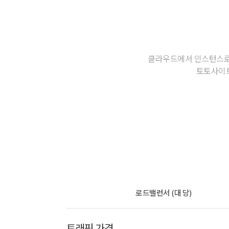
클라우드에서 인스턴스로 
토토사이트
항목
로드밸런서 (대 당)
트래픽 가격