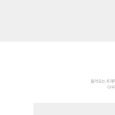
들어오는 트래
다우