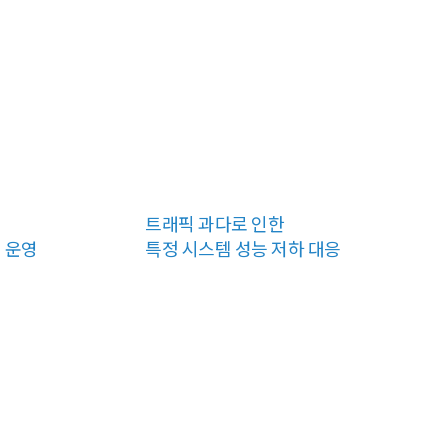
트래픽 과다로 인한
 운영
특정 시스템 성능 저하 대응