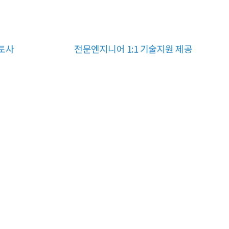
토토사
전문엔지니어 1:1 기술지원 제공
제공기능