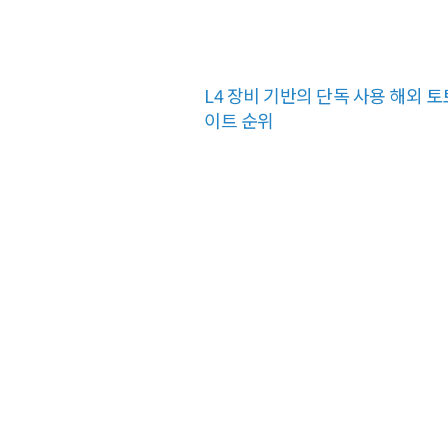
L4 장비 기반의 단독 사용 해외 
이트 순위