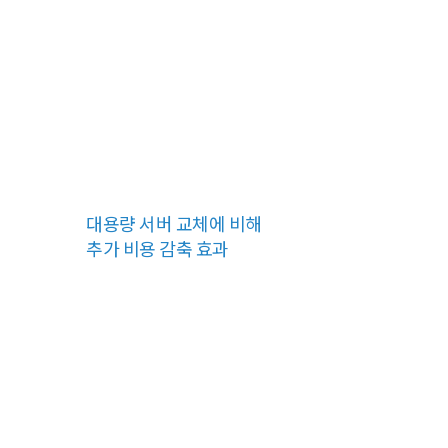
대용량 서버 교체에 비해
추가 비용 감축 효과