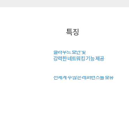
특징
클라우드 보안 및
강력한 네트워킹 기능 제공
전세계 수 많은 레퍼런스를 보유