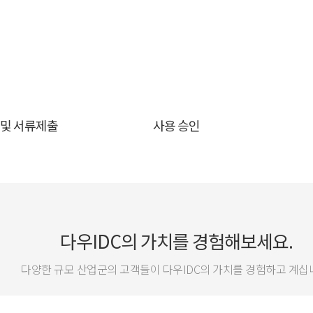
 및 서류제출
사용 승인
다우IDC의 가치를 경험해보세요.
다양한 규모 산업군의 고객들이 다우IDC의 가치를 경험하고 계십