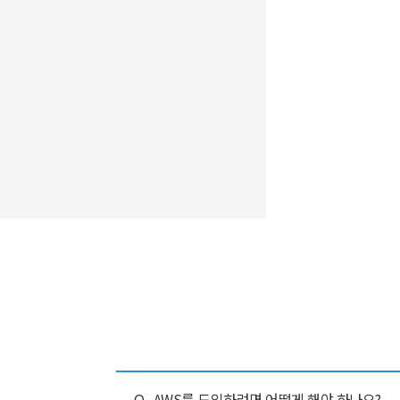
 필요한 IT 인프라 구축을 위해
유를 제공하고 있습니다.
AWS를 도입하려면 어떻게 해야 하나요?