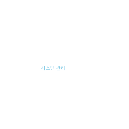
시스템 관리
24시간, 365일 상시 모니터링으로
서버 이상 여부를 관찰하고 체계적인 관리 가능