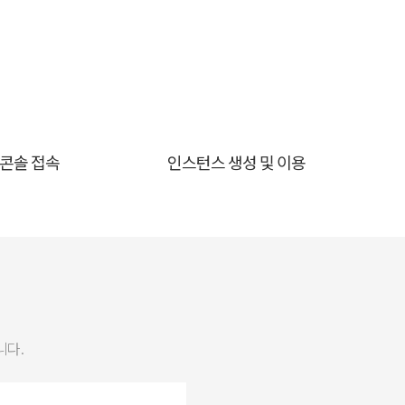
콘솔 접속
인스턴스 생성 및 이용
니다.