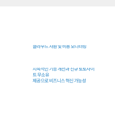
클라우드 자원 및 비용 모니터링
지속적인 기능 개선과 신규 토토사이
트 무소유
제공으로 비즈니스 혁신 가능성