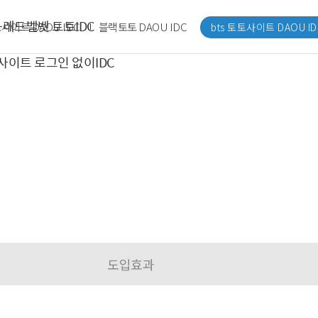
레드벨벳 토토IDC
토사이트 DAOU IDC
블랙토토 DAOU IDC
bts 토토사이트 DAOU ID
사이트 로그인 없이IDC
홈
클라우드
클라우드 구축
AWS
도입효과