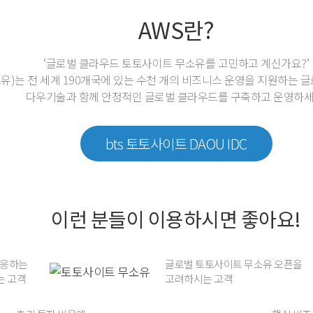
AWS란?
‘글로벌 클라우드 토토사이트 무소유를 고민하고 계신가요?’
소유)는 전 세계 190개국에 있는 수천 개의 비즈니스 운영을 지원하는 
다우기술과 함께 안정적인 글로벌 클라우드를 구축하고 운영하세
bts 토토사이트 DAOU IDC
이런 분들이 이용하시면 좋아요!
대응하는
글로벌 토토사이트 무소유 오픈을
는 고객
고려하시는 고객