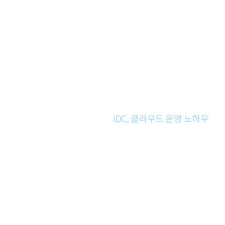
IDC, 클라우드 운영 노하우
40년간 운영해온 노하우로
높은 만족도 제공