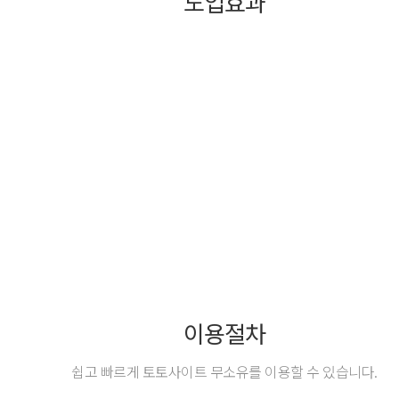
도입효과
량 트래픽에
안정적 분산
운영 비용 절감
정적 대응
아키텍쳐
이용절차
쉽고 빠르게 토토사이트 무소유를 이용할 수 있습니다.