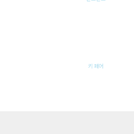
원클릭으로 언제든지 생성할 수 있는
가상토토사이트 돈 먹튀 (VM)입니다.
키 페어
패스워드 없이 인스턴스에 접속할 수 있도록
제공되는 암호화된 키 입니다.