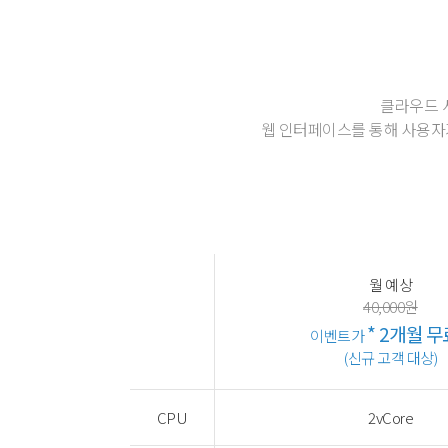
클라우드 
웹 인터페이스를 통해 사용자
Basic
월 예상
40,000원
* 2개월 무
이벤트가
(신규 고객 대상)
CPU
2vCore