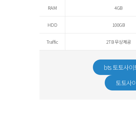
RAM
4GB
HDD
100GB
Traffic
2TB 무상제공
bts 토토사이트
토토사이