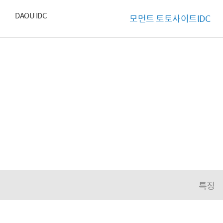
DAOU IDC
모먼트 토토사이트IDC
토토사이트 케이 벳기술이 운영하는 마
볼륨 스토리지
다우클라우드는 스토리지 데이터를 3중 복제해
안전하게 관리합니다.
특징