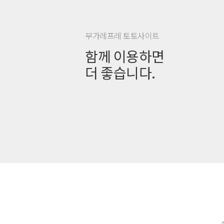
부가레프레 토토사이트
함께 이용하면
더 좋습니다.