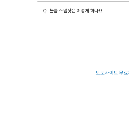
볼륨 스냅샷은 어떻게 하나요
소개자
레프레 토토사이트IDC에 대
토토사이트 무료거