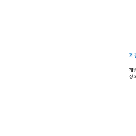
확
개별
상화