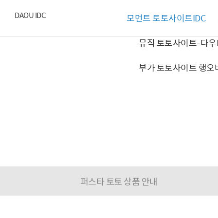
DAOU IDC
모먼트 토토사이트IDC
뮤직 토토사이트-다우I
토토사
부가 토토사이트 행오버
웹 호스팅
인터넷 비즈니스의 시작, 최적화된 홈페이지 환경
퍼스타 토토 상품 안내