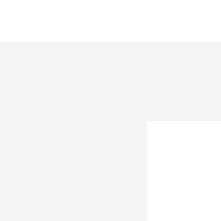
트 개발 및 운영이 쉬워졌습니다.