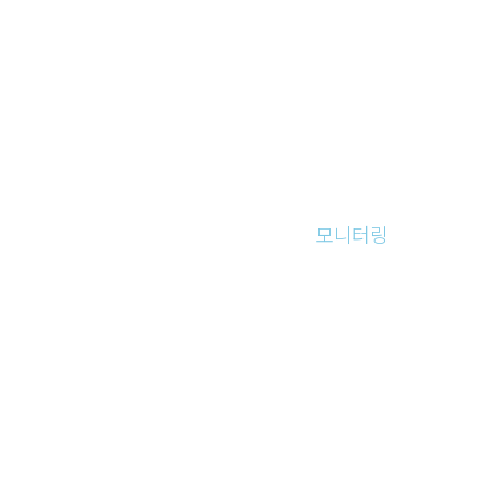
모니터링
365일 24시간 모니터링 퍼스타 토토 제