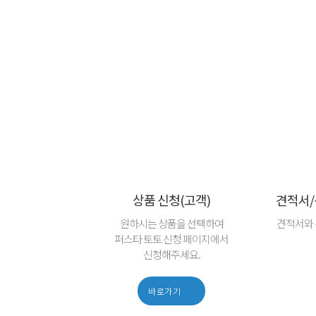
상품 신청(고객)
견적서/
원하시는 상품을 선택하여
견적서와 
퍼스타 토토 신청 페이지에서
신청해주세요.
바로가기