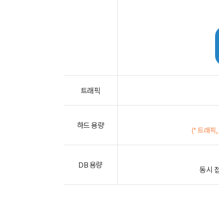
트래픽
하드 용량
(* 트래픽
DB 용량
동시 접