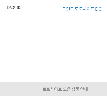
DAOU IDC
모먼트 토토사이트IDC
모의해킹
전문 엔지니어가 보유한 노하우를 바탕으로
체계적인 진단 작업을 통하여 맞춤형 보안 가이드
토토사이트 모음 상품 안내