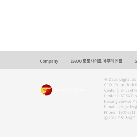
Company
DAOU 토토사이트 마무리 멘트
S
4F Daou Digital S
CEO : Youn-duck K
Center 1: 3F Jaeh
Center 2: 5F SK B
Hosting Service 
E-mail : idc_sale
Phone : 1600-6511
ⓒ 2022 토토 사이트. Al