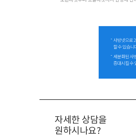
사방넷으로 2
할 수 있습니
세분화된 사방
증대시킬 수 
자세한 상담을
원하시나요?