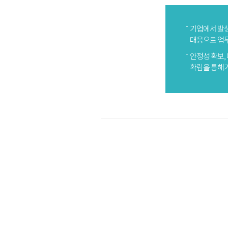
기업에서 발생
대응으로 업무
안정성 확보,
확립을 통해기