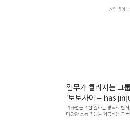
끊임없이 변
업무가 빨라지는 그
'토토사이트 has jin
워라밸을 위한 일하는 방식의 변화
다양한 소통 기능을 제공하는 그룹